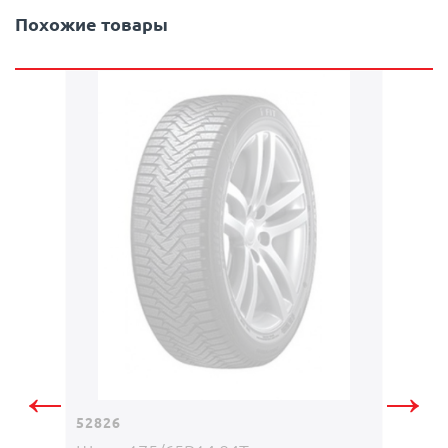
Похожие товары
12687
Шина 
←
→
MONT
52826