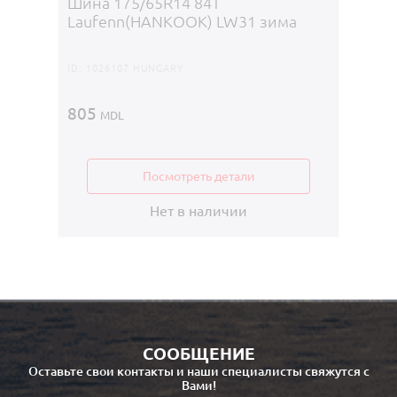
Шина 175/65R14 84Т
ID:
5223
Laufenn(HANKOOK) LW31 зима
790
M
ID:
1026107 HUNGARY
805
MDL
Посмотреть детали
Нет в наличии
СООБЩЕНИЕ
Оставьте свои контакты и наши специалисты свяжутся с
Вами!