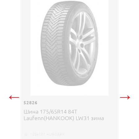
12687
Шина 
←
→
MONT
52826
Шина 175/65R14 84Т
ID:
5223
Laufenn(HANKOOK) LW31 зима
790
M
ID:
1026107 HUNGARY