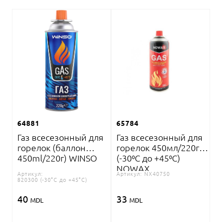
64881
65784
Газ всесезонный для
Газ всесезонный для
горелок (баллон
горелок 450мл/220г
450ml/220г) WINSO
(-30⁰С до +45⁰С)
NOWAX
Артикул:
Артикул:
NX40750
820300 (-30°C до +45°C)
40
33
MDL
MDL