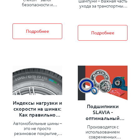
шампуни – Важная часть
безопасности и
ухода за транспортным
комфорта во время
средством. Они не
поездки. Загрязненные
только очищают кузов
стекла ухудшают обзор,
от загрязнений, но и
создавая риск
защищают
возникновения
лакокрасочное
Подробнее
Подробнее
аварийных ситуаций.
покрытие от
Для поддержания
повреждений,
прозрачности и чистоты
продлевая срок его
используются
службы.
специальные
очистители
Индексы нагрузки и
Подшипники
скорости на шинах:
SLAVIA -
Как правильно
оптимальный
выбрать
Автомобильные шины –
выбор для техники
безопасную резину
Производятся с
это не просто
использованием
резиновое покрытие, а
современных
сложный технический