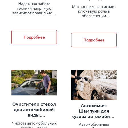
экстремальных
двухтактных
Надежная работа
условий
Моторное масло играет
техники напрямую
двигателей
ключевую роль в
зависит от правильного
обеспечении
подбора смазочных
стабильной и
материалов.
эффективной работы
Внутренние
двухтактных
компоненты
двигателей. Одним из
автомобилей, особенно
Подробнее
популярных решений
Подробнее
узлы с высокими
среди владельцев
нагрузками, требуют
мотоциклов, скутеров,
специализированных
бензопил и другой
смазок..
техники является Hexol
2T
Очистители стекол
Автохимия:
для автомобилей:
Шампуни для
виды,
кузова автомобиля,
преимущества и
виды, особенности
Чистота автомобильных
Автомобильные
особенности
и преимущества
стекол – залог