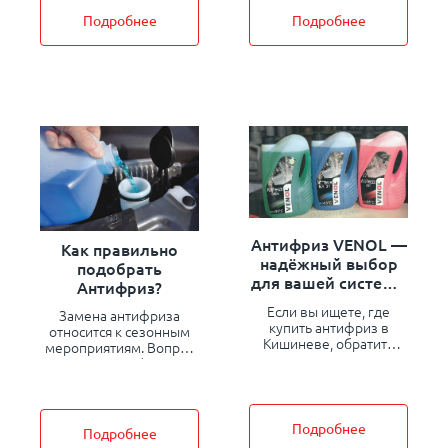
завода OOО
“Мотордеталь-Конотоп”,
Подробнее
Подробнее
а также поршни завода
«АгроТех»
Антифриз VENOL —
Как правильно
надёжный выбор
подобрать
для вашей системы
Антифриз?
охлаждения
Если вы ищете, где
Замена антифриза
купить антифриз в
относится к сезонным
Кишиневе, обратите
мероприятиям. Вопрос
внимание на антифриз
какой антифриз
VENOL — качественный
выбрать возникает у
продукт европейского
автомобилистов
уровня,
преимущественно с
соответствующий
приходом холодов или
Подробнее
Подробнее
международным
после проведения