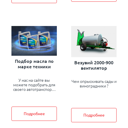
стандартам..
ремонта, как правило,
замены радиатора.
Подбор масла по
Везувий 2000-900
марке техники
вентилятор
У нас на сайте вы
Чем опрыскивать сады и
можете подобрать для
виноградники ?
своего автотранспорта
КАЧЕСТВЕННОЕ
ТУРЕЦКОЕ масло opet
так как мы являемся
официальным
поставщиком данного
Подробнее
Подробнее
масла в Республике
Молдова.