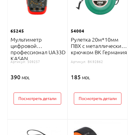
65245
54004
Мультиметр
Рулетка 20м*10мм
цифровой
ПВХ с металлическим
профессионал UA33D
крючком BK Германия
KASAN
Артикул:
509257
Артикул:
BK92862
390
185
MDL
MDL
Посмотреть детали
Посмотреть детали