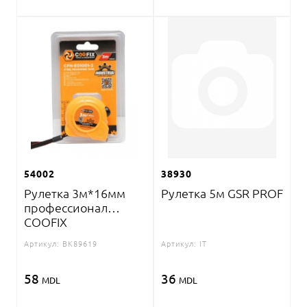
54002
38930
Рулетка 3м*16мм
Рулетка 5м GSR PROF
профессионал
COOFIX
Артикул:
BK89619
Артикул:
IT
58
36
MDL
MDL