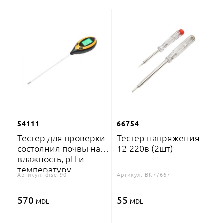
54111
66754
Тестер для проверки
Тестер напряжения
состояния почвы на
12-220в (2шт)
влажность, pH и
температуру
Артикул:
disef90
Артикул:
BK77667
570
55
MDL
MDL