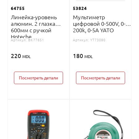
64755
53824
Линейка-уровень
Мультиметр
алюмин. 2 глазка
цифровой 0-500V, 0-
600мм с ручкой
200k, 0-5A YATO
Hoteche
Артикул:
BK77651
Артикул:
YT73080
220
180
MDL
MDL
Посмотреть детали
Посмотреть детали