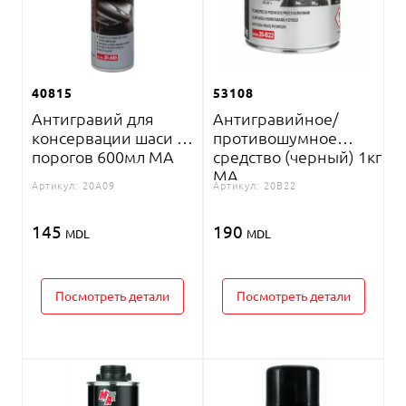
40815
53108
Антигравий для
Антигравийное/
консервации шаси и
противошумное
порогов 600мл MA
средство (черный) 1кг
MA
Артикул:
20A09
Артикул:
20B22
145
190
MDL
MDL
Посмотреть детали
Посмотреть детали