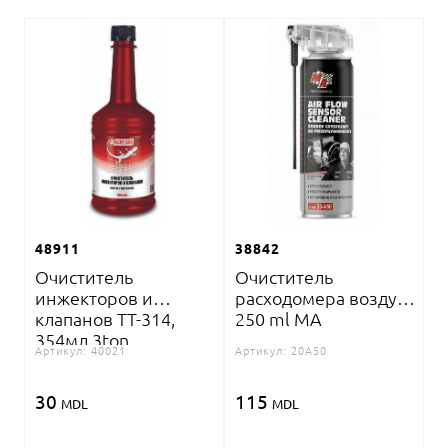
48911
38842
Очиститель
Очиститель
инжекторов и
расходомера воздуха
клапанов TT-314,
250 ml MA
354мл 3ton
Артикул:
40021
Артикул:
20A50
30
115
MDL
MDL