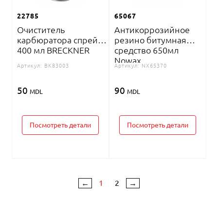
22785
65067
Очиститель
Антикоррозийное
карбюратора спрей
резино битумная
400 мл BRECKNER
средство 650мл
Nowax
Артикул:
BK83003
Артикул:
NX65370
50
90
MDL
MDL
Посмотреть детали
Посмотреть детали
←
1
2
→