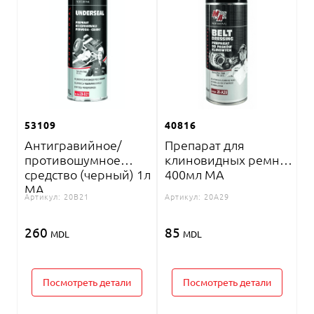
53109
40816
Антигравийное/
Препарат для
противошумное
клиновидных ремней
средство (черный) 1л
400мл MA
MA
Артикул:
20B21
Артикул:
20A29
260
85
MDL
MDL
Посмотреть детали
Посмотреть детали