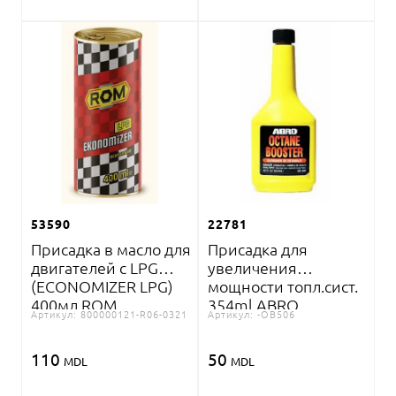
53590
22781
Присадка в масло для
Присадка для
двигателей с LPG
увеличения
(ECONOMIZER LPG)
мощности топл.сист.
400мл ROM
354ml ABRO
Артикул:
800000121-R06-0321
Артикул:
-OB506
110
50
MDL
MDL