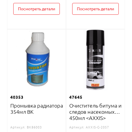
Посмотреть детали
Посмотреть детали
40353
47645
Промывка радиатора
Очиститель битума и
354мл BK
следов насекомых
450мл <AXXIS>
Артикул:
BK86003
Артикул:
AXXIS-G-2057