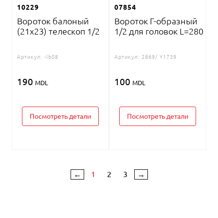
10229
07854
Вороток балоный
Вороток Г-образный
(21х23) телескоп 1/2
1/2 для головок L=280
Артикул:
-lb08
Артикул:
2869/ Y1739
190
100
MDL
MDL
Посмотреть детали
Посмотреть детали
←
1
2
3
→