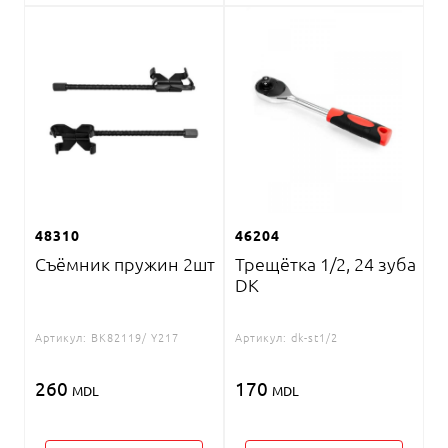
48310
46204
Съёмник пружин 2шт
Трещётка 1/2, 24 зуба
DK
Артикул:
BK82119/ Y217
Артикул:
dk-st1/2
260
170
MDL
MDL