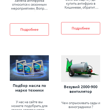
Замена антифриза
купить антифриз в
относится к сезонным
Кишиневе, обратите
мероприятиям. Вопрос
внимание на антифриз
какой антифриз
VENOL — качественный
выбрать возникает у
продукт европейского
автомобилистов
уровня,
преимущественно с
соответствующий
приходом холодов или
Подробнее
Подробнее
международным
после проведения
стандартам..
ремонта, как правило,
замены радиатора.
Подбор масла по
Везувий 2000-900
марке техники
вентилятор
У нас на сайте вы
Чем опрыскивать сады и
можете подобрать для
виноградники ?
своего автотранспорта