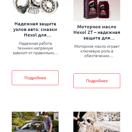
Надежная защита
Моторное масло
узлов авто: смазки
Hexol 2T – надежная
Hexol для
защита для
экстремальных
двухтактных
Надежная работа
условий
Моторное масло играет
техники напрямую
двигателей
ключевую роль в
зависит от правильного
обеспечении
подбора смазочных
стабильной и
материалов.
эффективной работы
Внутренние
двухтактных
компоненты
двигателей. Одним из
автомобилей, особенно
Подробнее
популярных решений
Подробнее
узлы с высокими
среди владельцев
нагрузками, требуют
мотоциклов, скутеров,
специализированных
бензопил и другой
смазок..
техники является Hexol
2T