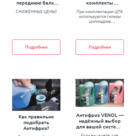
переднюю балку
комплекты
грузовых
торговой марки
СНИЖЕННЫЕ ЦЕНЫ!
При комплектации ЦПК
автомобилей
«Запчасть-Дизель»
используются гильзы
(7,5x22,5)
цилиндров
«Конотопского Литейно-
Механического Завода»
и гильзы цилиндров
завода OOО
“Мотордеталь-Конотоп”,
Подробнее
Подробнее
а также поршни завода
«АгроТех»
Антифриз VENOL —
Как правильно
надёжный выбор
подобрать
для вашей системы
Антифриз?
охлаждения
Если вы ищете, где