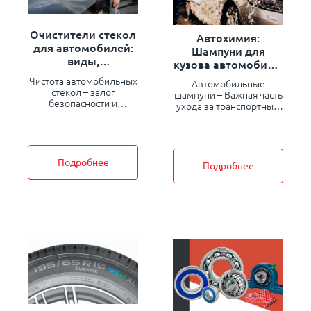
Очистители стекол
Автохимия:
для автомобилей:
Шампуни для
виды,
кузова автомобиля,
преимущества и
виды, особенности
Чистота автомобильных
Автомобильные
особенности
и преимущества
стекол – залог
шампуни – Важная часть
безопасности и
ухода за транспортным
комфорта во время
средством. Они не
поездки. Загрязненные
только очищают кузов
стекла ухудшают обзор,
от загрязнений, но и
создавая риск
защищают
возникновения
лакокрасочное
Подробнее
Подробнее
аварийных ситуаций.
покрытие от
Для поддержания
повреждений,
прозрачности и чистоты
продлевая срок его
используются
службы.
специальные
очистители