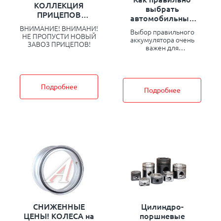
КОЛЛЕКЦИЯ
выбрать
ПРИЦЕПОВ
автомобильный
КОТОРАЯ НЕ
аккумулятор?
ВНИМАНИЕ! ВНИМАНИ!
Выбор правильного
ОСТАВИТ
НЕ ПРОПУСТИ НОВЫЙ
аккумулятора очень
РАВНОДУШНЫХ
ЗАВОЗ ПРИЦЕПОВ!
важен для
ДАЖЕ ТЕХ У КОГО
автовладельца, так как
НЕТ АВТО, НО
аккумулятор является
ХОЧЕТ ПРИЦЕП!
одной из важнейших
деталей в машине. Для
Подробнее
всех желающих
Подробнее
разобраться, мы
написали эту
инструкцию, в которой
мы рассмотрим
СНИЖЕННЫЕ
Цилиндро-
ЦЕНЫ! КОЛЕСА на
поршневые