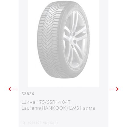
12687
Шина 
←
→
MONT
52826
Шина 175/65R14 84Т
ID:
5223
Laufenn(HANKOOK) LW31 зима
790
M
ID:
1026107 HUNGARY