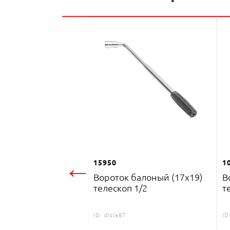
←
15950
1
Вороток балоный (17x19)
В
телескоп 1/2
т
ID:
disla87
ID