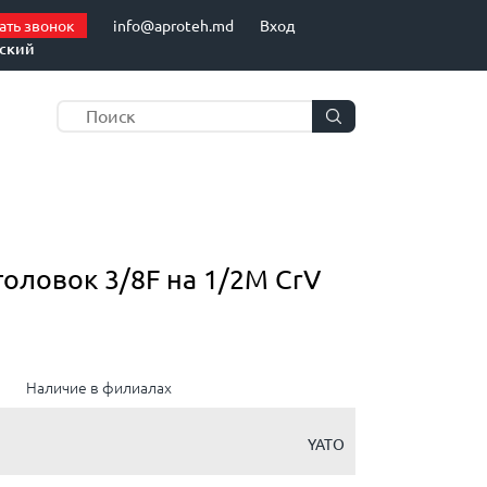
ать звонок
info@aproteh.md
Вход
сский
оловок 3/8F на 1/2M CrV
е
Наличие в филиалах
YATO