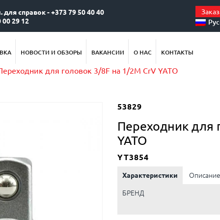
Заказ
. для справок - +373 79 50 40 40
 00 29 12
Ру
ВКА
НОВОСТИ И ОБЗОРЫ
ВАКАНСИИ
О НАС
КОНТАКТЫ
Переходник для головок 3/8F на 1/2M CrV YATO
53829
Переходник для г
YATO
YT3854
Характеристики
Описани
БРЕНД