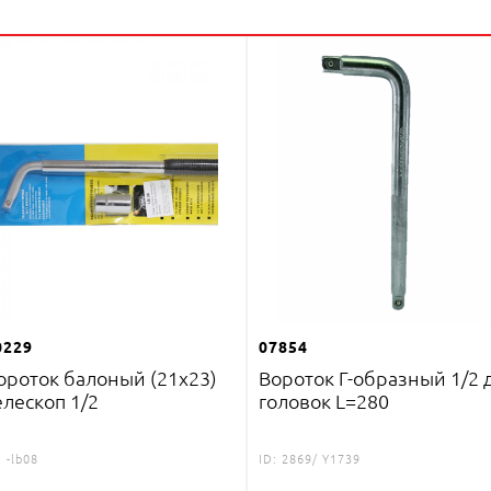
0229
07854
ороток балоный (21х23)
Вороток Г-образный 1/2 
елескоп 1/2
головок L=280
:
-lb08
ID:
2869/ Y1739