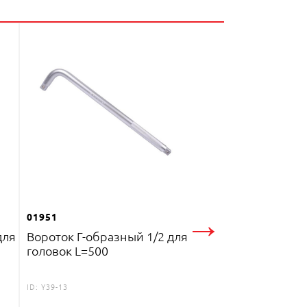
37877
Вороток Г-образны
головок L=380мм
→
01951
для
Вороток Г-образный 1/2 для
ID:
Y1738
головок L=500
240
MDL
ID:
Y39-13