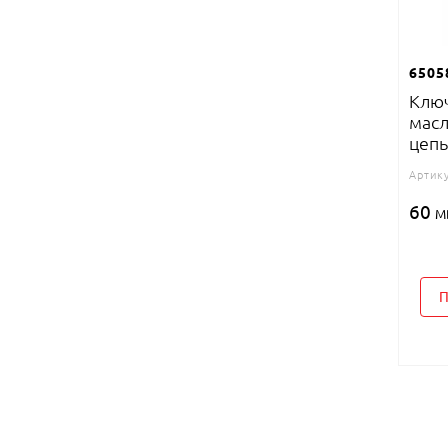
6505
Ключ
масл
цепь
Артику
60
M
П