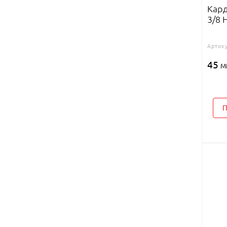
Кард
3/8 
Артику
45
M
П