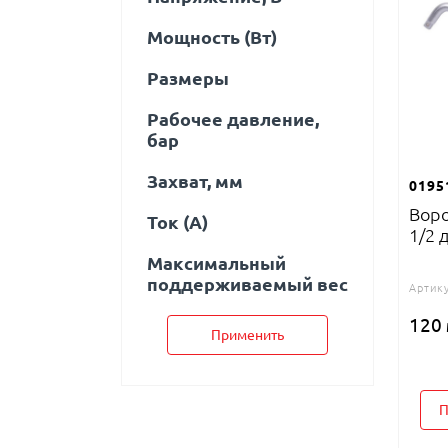
Мощность (Вт)
Размеры
Рабочее давление,
бар
Захват, мм
0195
Воро
Ток (A)
1/2 
Максимальный
поддерживаемый вес
Артику
120
Применить
П