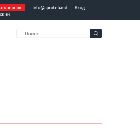
ать звонок
info@aproteh.md
Вход
сский