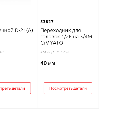
53827
ечной D-21(A)
Переходник для
головок 1/2F на 3/4M
CrV YATO
49
Артикул:
YT1258
40
MDL
треть детали
Посмотреть детали