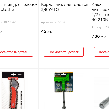
анчик для головок
Карданчик для головок
Ключ
Hoteche
3/8 YATO
динамо
1/2 (с го
40-210N
л:
BK92565
Артикул:
YT3850
Артикул:
BK
45
DL
MDL
700
MDL
осмотреть детали
Посмотреть детали
Посмо