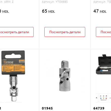
л:
ARM 2
Артикул:
YT04685
Артикул:
TO
0
65
47
MDL
MDL
MDL
осмотреть детали
Посмотреть детали
Посмо
1
01945
64739