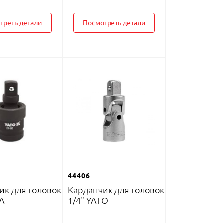
треть детали
Посмотреть детали
44406
ик для головок
Карданчик для головок
YA
1/4" YATO