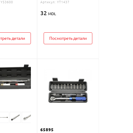
Y53600
Артикул:
YT1437
32
MDL
треть детали
Посмотреть детали
65895