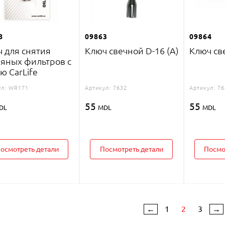
8
09863
09864
 для снятия
Ключ свечной D-16 (A)
Ключ св
яных фильтров с
ю CarLife
л:
WR171
Артикул:
7632
Артикул:
76
55
55
DL
MDL
MDL
осмотреть детали
Посмотреть детали
Посмо
←
1
2
3
→