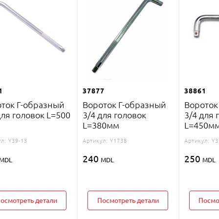
1
37877
38861
ток Г-образный
Вороток Г-образный
Вороток
для головок L=500
3/4 для головок
3/4 для 
L=380мм
L=450м
л:
Y39-13
Артикул:
Y1738
Артикул:
Y3
240
250
MDL
MDL
MDL
осмотреть детали
Посмотреть детали
Посмо