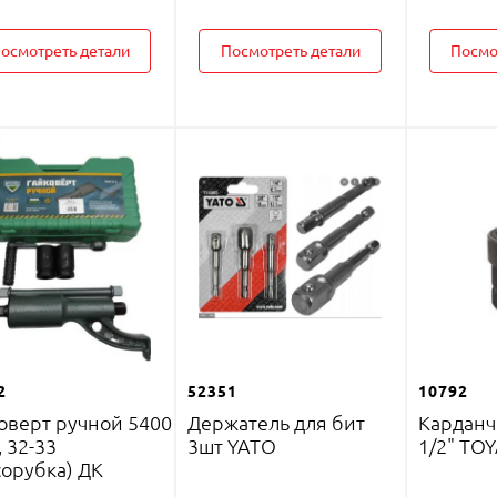
осмотреть детали
Посмотреть детали
Посмо
2
52351
10792
оверт ручной 5400
Держатель для бит
Карданч
, 32-33
3шт YATO
1/2" TO
орубка) ДК