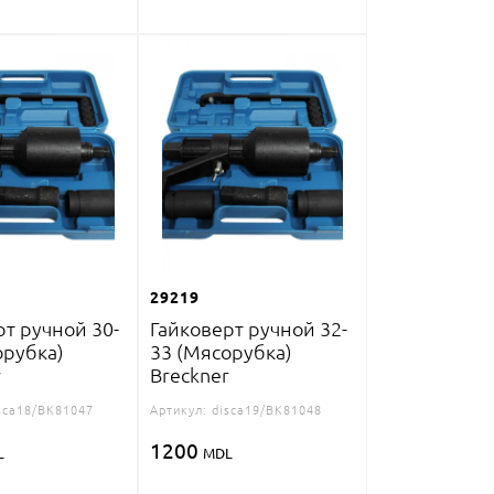
29219
рт ручной 30-
Гайковерт ручной 32-
орубка)
33 (Мясорубка)
r
Breckner
sca18/BK81047
Артикул:
disca19/BK81048
1200
L
MDL