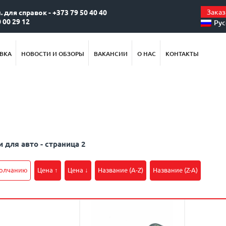
Заказ
. для справок - +373 79 50 40 40
 00 29 12
Ру
ВКА
НОВОСТИ И ОБЗОРЫ
ВАКАНСИИ
О НАС
КОНТАКТЫ
 для авто - страница 2
молчанию
Цена ↑
Цена ↓
Название (A-Z)
Название (Z-A)