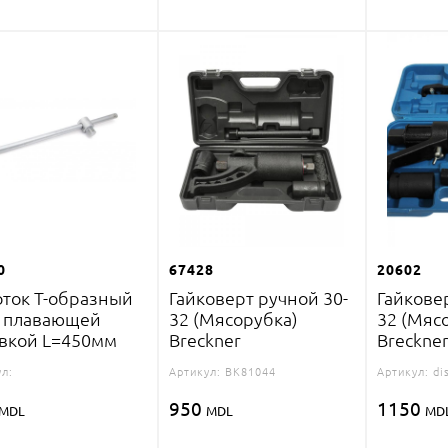
0
67428
20602
ток Т-образный
Гайковерт ручной 30-
Гайкове
с плавающей
32 (Мясорубка)
32 (Мяс
вкой L=450мм
Breckner
Breckne
л:
Артикул:
BK81044
Артикул:
di
950
1150
MDL
MDL
MD