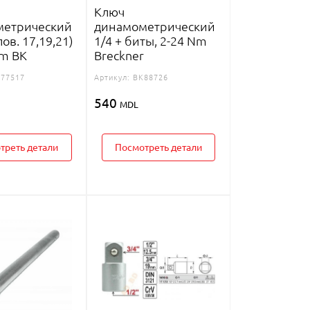
Ключ
метрический
динамометрический
лов. 17,19,21)
1/4 + биты, 2-24 Nm
m BK
Breckner
77517
Артикул:
BK88726
540
MDL
треть детали
Посмотреть детали