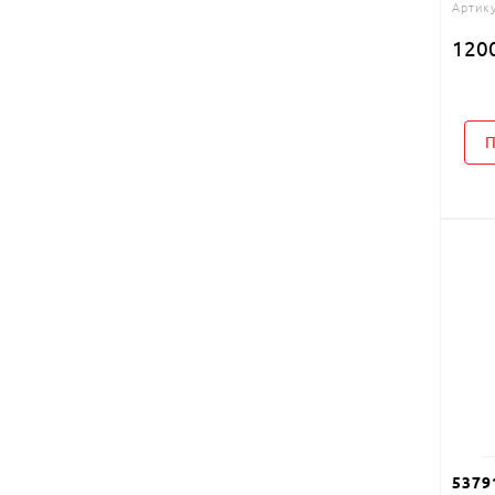
Артику
120
П
5379