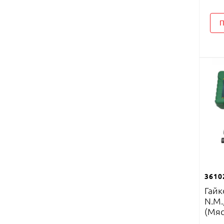
П
3610
Гайк
N.M.
(Мяс