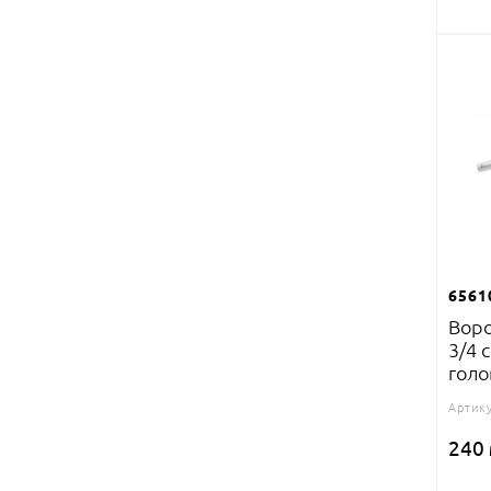
6561
Воро
3/4 
голо
Артику
240