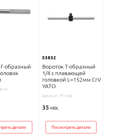
53832
 Г-образный
Вороток Т-образный
головок
1/4 с плавающей
м
головкой L=152мм CrV
YATO
9-14
Артикул:
YT1426
35
MDL
треть детали
Посмотреть детали