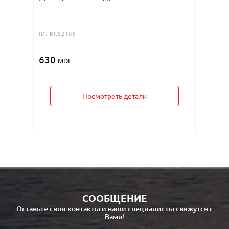
700
M
ID:
BK82106
630
MDL
Посмотреть детали
СООБЩЕНИЕ
Оставьте свои контакты и наши специалисты свяжутся с
Вами!