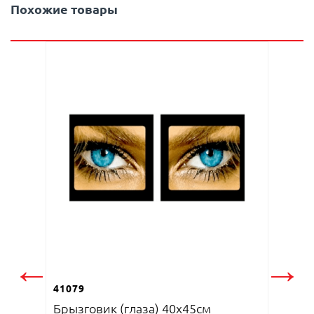
Похожие товары
41084
Брызго
←
→
41079
Брызговик (глаза) 40x45см
ID:
AP53