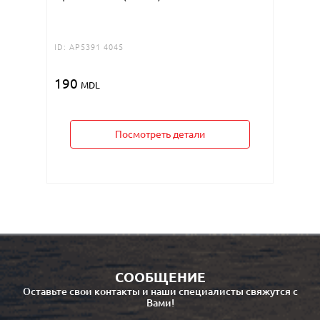
190
M
ID:
AP5391 4045
190
MDL
Посмотреть детали
СООБЩЕНИЕ
Оставьте свои контакты и наши специалисты свяжутся с
Вами!