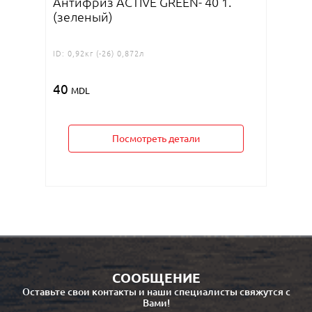
Антифриз ACTIVE GREEN- 40 1.
ID:
4,2кг
(зеленый)
155
M
ID:
0,92кг (-26) 0,872л
40
MDL
Посмотреть детали
СООБЩЕНИЕ
Оставьте свои контакты и наши специалисты свяжутся с
Вами!