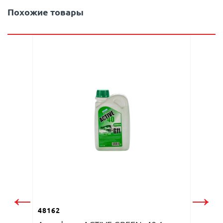
Похожие товары
48161
Антиф
←
→
(зеле
48162