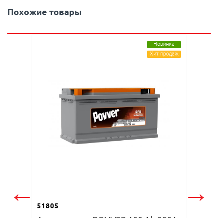
Похожие товары
Новинка
Хит продаж
51808
Аккум
←
→
(Mutlu
51805