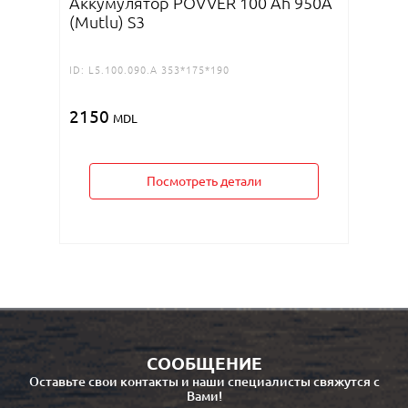
Аккумулятор POVVER 100 Ah 950A
ID:
D6.22
(Mutlu) S3
4995
ID:
L5.100.090.A 353*175*190
2150
MDL
Посмотреть детали
СООБЩЕНИЕ
Оставьте свои контакты и наши специалисты свяжутся с
Вами!