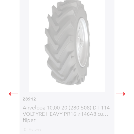
26132
Anvelo
←
→
28912
Anvelopa 10,00-20 (280-508) DT-114
ID:
Volty
VOLTYRE HEAVY PR16 и146А8 cu
fliper
3950
ID:
Voltyre