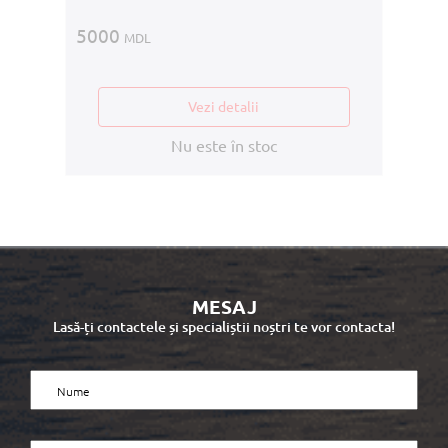
5000
MDL
Vezi detalii
Nu este în stoc
MESAJ
Lasă-ți contactele și specialiștii noștri te vor contacta!