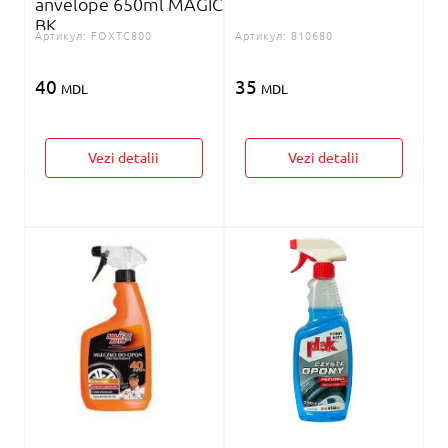
anvelope 650ml MAGIC
BK
Артикул:
FOXTC800
Артикул:
810680
40
35
MDL
MDL
Vezi detalii
Vezi detalii