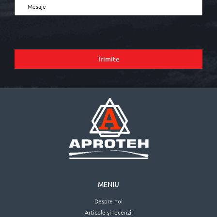
Trimite
MENIU
Despre noi
Articole și recenzii