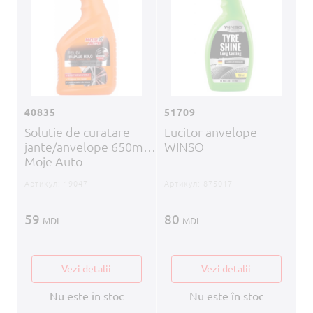
40835
51709
Solutie de curatare
Lucitor anvelope
jante/anvelope 650ml
WINSO
Moje Auto
Артикул:
19047
Артикул:
875017
59
80
MDL
MDL
Vezi detalii
Vezi detalii
Nu este în stoc
Nu este în stoc