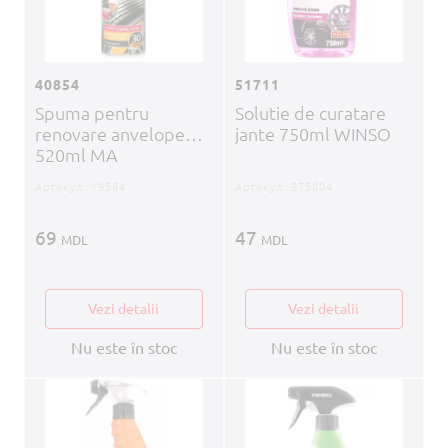
40854
51711
Spuma pentru
Solutie de curatare
renovare anvelope
jante 750ml WINSO
520ml MA
Артикул:
19584
Артикул:
875004
69
47
MDL
MDL
Vezi detalii
Vezi detalii
Nu este în stoc
Nu este în stoc