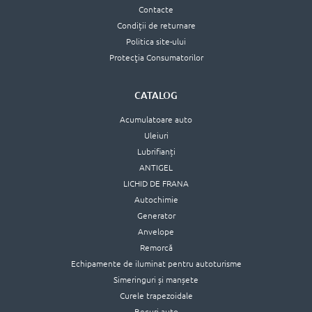
Contacte
Condiții de returnare
Politica site-ului
Protecţia Consumatorilor
CATALOG
Acumulatoare auto
Uleiuri
Lubrifianți
ANTIGEL
LICHID DE FRANA
Autochimie
Generator
Anvelope
Remorcă
Echipamente de iluminat pentru autoturisme
Simeringuri și manșete
Curele trapezoidale
Becuri auto