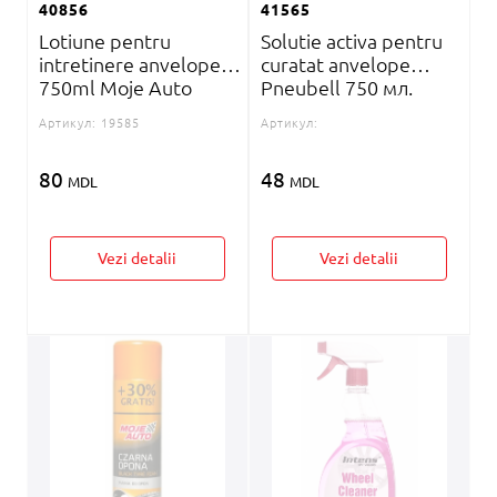
40856
41565
Lotiune pentru
Solutie activa pentru
intretinere anvelope
curatat anvelope
750ml Moje Auto
Pneubell 750 мл.
Артикул:
19585
Артикул:
80
48
MDL
MDL
Vezi detalii
Vezi detalii