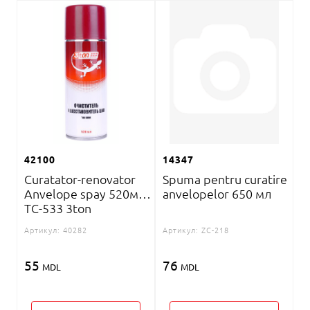
42100
14347
Curatator-renovator
Spuma pentru curatire
Anvelope spay 520мл
anvelopelor 650 мл
TC-533 3ton
Артикул:
40282
Артикул:
ZC-218
55
76
MDL
MDL