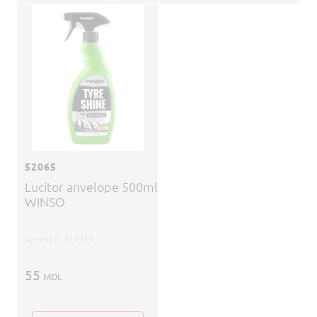
52065
Lucitor anvelope 500ml
WINSO
Артикул:
810770
55
MDL