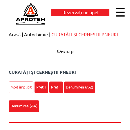
☰
Rezervați un apel
Acasă
Autochimie
CURATĂȚI ȘI CERNEȘTII PNEURI
Фильтр
CURATĂȚI ȘI CERNEȘTII PNEURI
Mod implicit
Preț ↑
Preț ↓
Denumirea (A-Z)
Denumirea (Z-A)