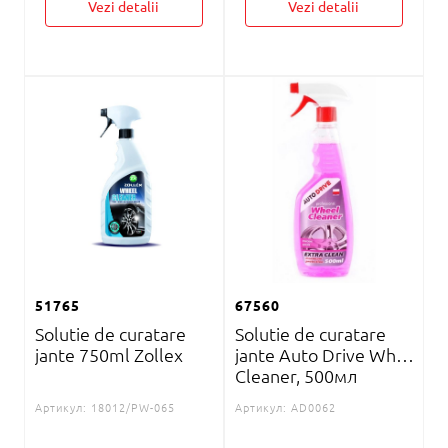
Vezi detalii
Vezi detalii
51765
67560
Solutie de curatare
Solutie de curatare
jante 750ml Zollex
jante Auto Drive Wheel
Cleaner, 500мл
Артикул:
18012/PW-065
Артикул:
AD0062