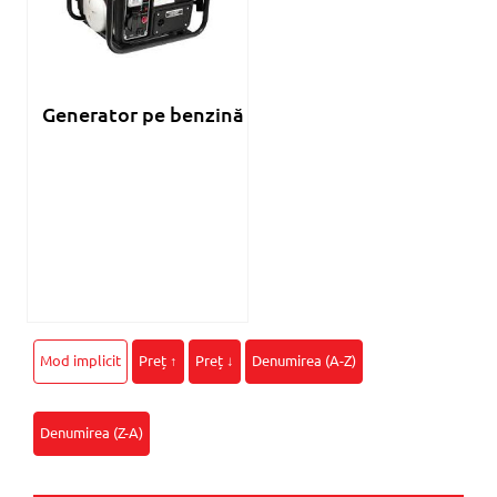
Generator pe benzină
Mod implicit
Preț ↑
Preț ↓
Denumirea (A-Z)
Denumirea (Z-A)