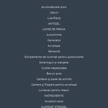
Acumulatoare auto
Uleiuri
Lubrifianți
ANTIGEL
LICHID DE FRANA
Autochimie
Generator
Anvelope
Remorcă
Echipamente de iluminat pentru autoturisme
Simeringuri și manșete
Curele trapezoidale
Becuri auto
Cardane și piese de schimb
Camere și flippers pentru anvelope
Lumanari pentru masini
INSTRUMENTE
Accesorii auto
ILUMINAT STRADAL