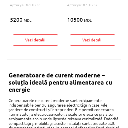
Артикул:
87TH730
Артикул:
87TH732
5200
10500
MDL
MDL
Vezi detalii
Vezi detalii
Generatoare de curent moderne –
soluția ideală pentru alimentarea cu
energie
Generatoarele de curent moderne sunt echipamente
indispensabile pentru asigurarea electricității în case, vile,
șantiere de construcții și întreprinderi. Ele permit conectarea
iluminatului, a electrocasnicelor, a sculelor electrice și a altor
echipamente acolo unde lipsește rețeaua centralizată. Datorită
compactității și mobilității, aceste instalații sunt apreciate atât
de proprietarii privați, cât și în domeniul afacerilor. Dacă doriți să