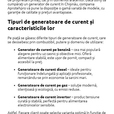
cumpărați un generator de curent în Chișinău, compania
Aprotehpro vă pune la dispoziție o gamă variată de modele, cu
garanție de calitate și prețuri avantajoase.
Tipuri de generatoare de curent și
caracteristicile lor
Pe piață se găsesc diferite tipuri de generatoare de curent, care
se deosebesc prin combustibil, putere și domeniu de utilizare:
Generator de curent pe benzină
– cea mai populară
alegere pentru uz casnic și obiective mici. Oferă
alimentare stabilă, este ușor de pornit, compact și
accesibil la preț.
Generatoare de curent diesel
– ideale pentru
funcționare îndelungată și aplicații profesionale,
remarcându-se prin economie la sarcini mari.
Generatoare de curent pe gaz
– soluție modernă,
silențioasă și ecologică, cu emisii reduse.
Generatoare de curent invertor
– produc tensiune
curată și stabilă, perfectă pentru alimentarea
electronicelor sensibile.
Astfel, fiecare client poate selecta varianta optimă în funcție de