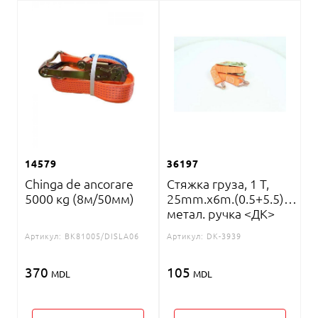
14579
36197
Chinga de ancorare
Стяжка груза, 1 T,
5000 кg (8м/50мм)
25mm.x6m.(0.5+5.5)
метал. ручка <ДК>
Артикул:
BK81005/DISLA06
Артикул:
DK-3939
370
105
MDL
MDL