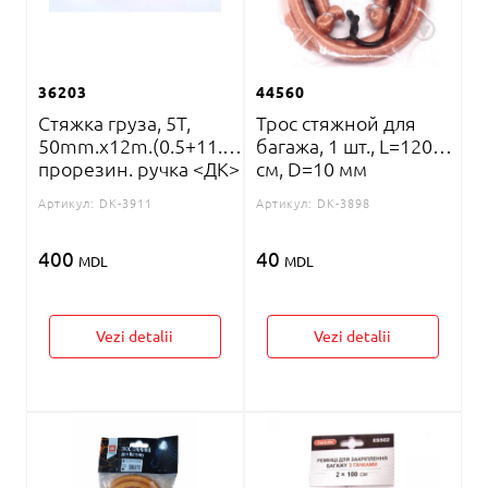
36203
44560
Стяжка груза, 5T,
Трос стяжной для
50mm.x12m.(0.5+11.5)
багажа, 1 шт., L=120
прорезин. ручка <ДК>
см, D=10 мм
Артикул:
DK-3911
Артикул:
DK-3898
400
40
MDL
MDL
Vezi detalii
Vezi detalii