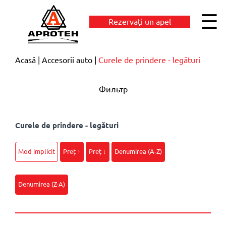
☰
Rezervați un apel
Acasă
Accesorii auto
Curele de prindere - legături
Фильтр
Curele de prindere - legături
Mod implicit
Preț ↑
Preț ↓
Denumirea (A-Z)
Denumirea (Z-A)