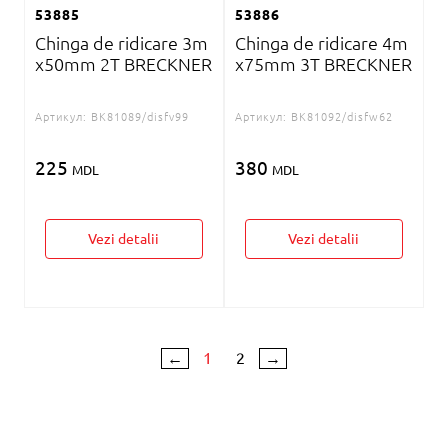
53885
53886
Chinga de ridicare 3m
Chinga de ridicare 4m
x50mm 2T BRECKNER
x75mm 3T BRECKNER
Артикул:
BK81089/disfv99
Артикул:
BK81092/disfw62
225
380
MDL
MDL
Vezi detalii
Vezi detalii
←
1
2
→