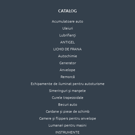
CATALOG
Acumulatoare auto
Uleiuri
Lubrifianți
ANTIGEL
LICHID DE FRANA
Autochimie
Generator
Anvelope
Remorcă
Echipamente de iluminat pentru autoturisme
Simeringuri și manșete
Curele trapezoidale
Becuri auto
Cardane și piese de schimb
Camere și flippers pentru anvelope
Lumanari pentru masini
INSTRUMENTE