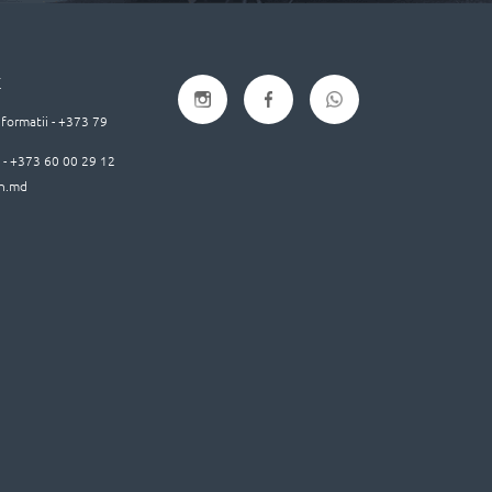
E
nformatii - +373 79
e - +373 60 00 29 12
h.md