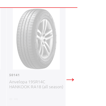
28882
Anvelopa 195R14C
LAUFENN LV01
→
50141
Anvelopa 195R14C
ID:
LF
HANKOOK RA18 (all season)
1380
MDL
ID:
HK