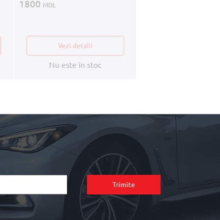
1800
MDL
Vezi detalii
Nu este în st
Vezi detalii
Nu este în stoc
Trimite