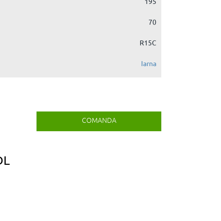
195
70
R15C
Iarna
COMANDA
DL