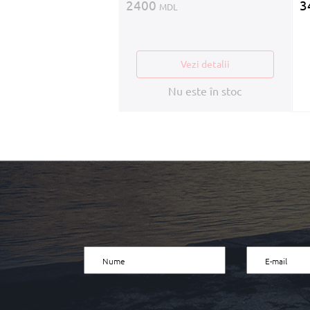
2400
3
MDL
Vezi detalii
Nu este în stoc