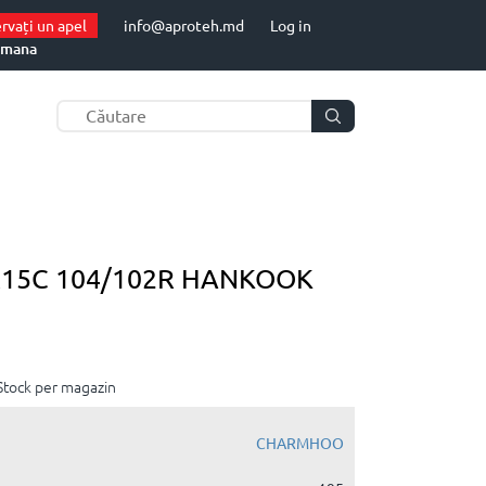
rvați un apel
info@aproteh.md
Log in
mana
R15C 104/102R HANKOOK
Stock per magazin
CHARMHOO