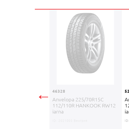
←
46328
5
Anvelopa 225/70R15C
A
112/110R HANKOOK RW12
1
iarna
i
ID:
2021005 Венгрия
ID