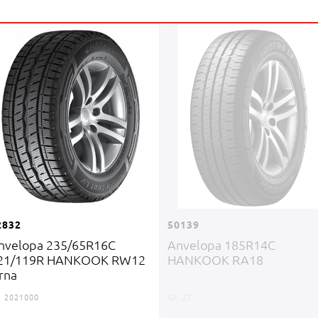
2832
50139
nvelopa 235/65R16С
Anvelopa 185R14C
21/119R HANKOOK RW12
HANKOOK RA18
arna
:
2021000
ID:
ZT