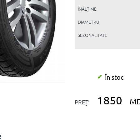
ÎNĂLŢIME
DIAMETRU
SEZONALITATE
În stoc
1850
M
PREȚ:
e