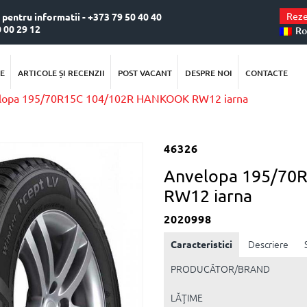
Reze
. pentru informatii - +373 79 50 40 40
0 00 29 12
Ro
E
ARTICOLE ȘI RECENZII
POST VACANT
DESPRE NOI
CONTACTE
lopa 195/70R15C 104/102R HANKOOK RW12 iarna
46326
Anvelopa 195/70
RW12 iarna
2020998
Caracteristici
Descriere
PRODUCĂTOR/BRAND
LĂŢIME