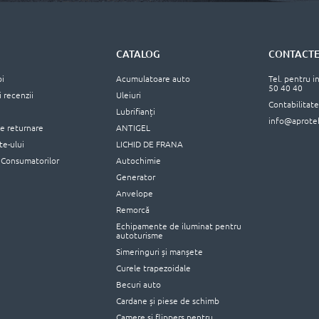
CATALOG
CONTACT
oi
Acumulatoare auto
Tel. pentru i
50 40 40
i recenzii
Uleiuri
Contabilitat
Lubrifianți
info@aprote
de returnare
ANTIGEL
ite-ului
LICHID DE FRANA
 Consumatorilor
Autochimie
Generator
Anvelope
Remorcă
Echipamente de iluminat pentru
autoturisme
Simeringuri și manșete
Curele trapezoidale
Becuri auto
Cardane și piese de schimb
Camere și flippers pentru