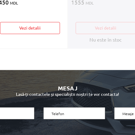
450
1555
MDL
MDL
Vezi detalii
Vezi detalii
Nu este în stoc
MESAJ
Lasă-ți contactele și specialiștii noștri te vor contacta!