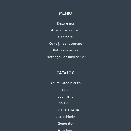
MENIU
Despre noi
Articole și recenzii
Contacte
Condiții de returnare
Politica site-ului
Protecţia Consumatorilor
CATALOG
Acumulatoare auto
Uleiuri
Lubrifianți
ANTIGEL
LICHID DE FRANA
Autochimie
Generator
Anvelope