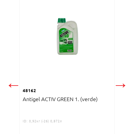
48161
Antige
←
→
48162
Antigel ACTIV GREEN 1. (verde)
ID:
4,2кг
155
M
ID:
0,92кг (-26) 0,872л