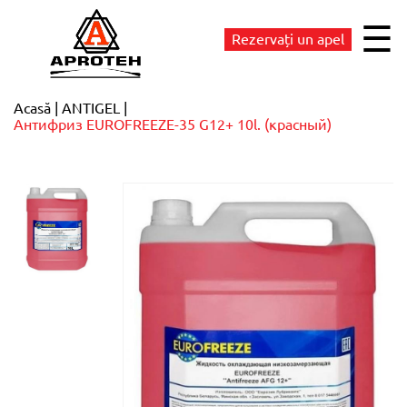
☰
Rezervați un apel
Acasă
ANTIGEL
Антифриз EUROFREEZE-35 G12+ 10l. (красный)