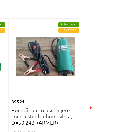
ou
Articol nou
ri
Hit Vânzări
54354
Pompa transfer
combustibil+pistole
→
39521
furtun 12V 45 l/min
Pompă pentru extragere
Germany
combustibil submersibilă,
ID:
BK77395
D=50 24В <ARMER>
2280
MDL
ID:
ARM-P5024