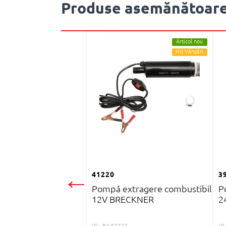
Produse asemănătoar
Articol nou
Hit Vânzări
←
41220
3
Pompă extragere combustibil
P
12V BRECKNER
2
ID:
BK87773
ID