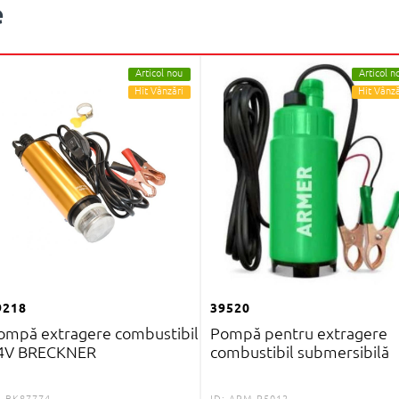
e
Articol nou
Articol n
Hit Vânzări
Hit Vânză
9218
39520
ompă extragere combustibil
Pompă pentru extragere
4V BRECKNER
combustibil submersibilă
:
BK87774
ID:
ARM-P5012