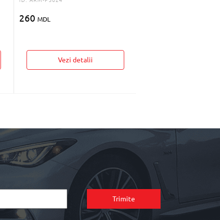
260
MDL
Vezi detalii
Nu este în st
Vezi detalii
Trimite