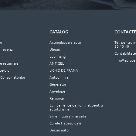
CATALOG
CONTACT
oi
Acumulatoare auto
Tel. pentru i
50 40 40
i recenzii
Uleiuri
Contabilitat
Lubrifianți
info@aprote
de returnare
ANTIGEL
ite-ului
LICHID DE FRANA
 Consumatorilor
Autochimie
Generator
Anvelope
Remorcă
Echipamente de iluminat pentru
autoturisme
Simeringuri și manșete
Curele trapezoidale
Becuri auto