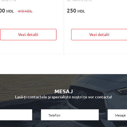
00
250
MDL
410 MDL
MDL
Vezi detalii
Vezi detalii
MESAJ
Lasă-ți contactele și specialiștii noștri te vor contacta!