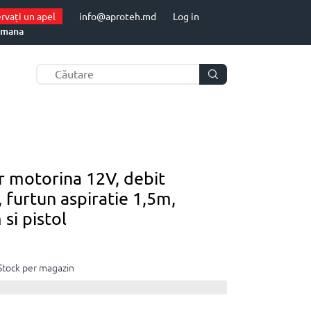
rvați un apel
info@aproteh.md
Log in
mana
r motorina 12V, debit
 furtun aspiratie 1,5m,
si pistol
Stock per magazin