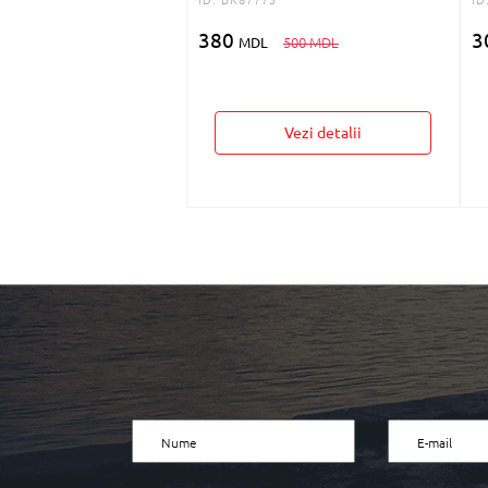
380
3
MDL
500 MDL
Vezi detalii