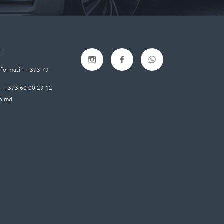
E
nformatii - +373 79
e - +373 60 00 29 12
h.md