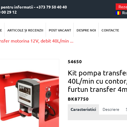
Reze
. pentru informatii - +373 79 50 40 40
0 00 29 12
Ro
E
ARTICOLE ȘI RECENZII
POST VACANT
DESPRE NOI
CONTACTE
nsfer motorina 12V, debit 40L/min ...
54650
Kit pompa transfe
40L/min cu contor,
furtun transfer 4m 
BK87750
Caracteristici
Descriere