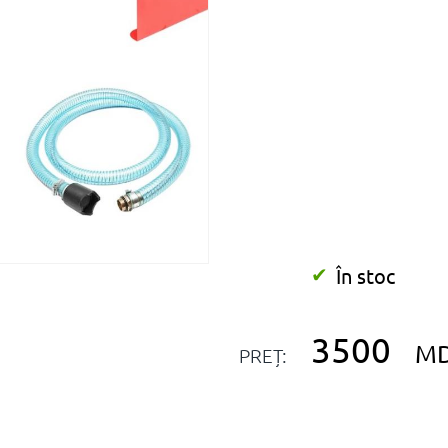
În stoc
3500
M
PREȚ: